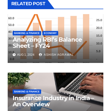
RELATED POST
BANKING & FINANCE
ECONOMY
Analyzing RBI’s Balance
Sheet – FY24
AUG 1, 2024
ASHISH AGRAWAL
BANKING & FINANCE
Insurance Industry in India –
An Overview