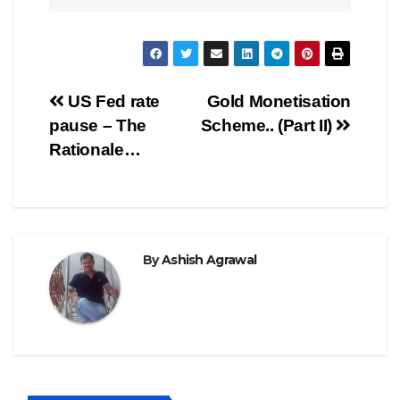
Post
US Fed rate
Gold Monetisation
pause – The
Scheme.. (Part II)
navigation
Rationale…
By
Ashish Agrawal